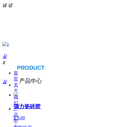
넳
넲
끀
ꁲ
PRODUCT
首
页
产品中心
끀
关
于
我
们
强力瓷砖胶
产
品
¥ 0.00
中
心