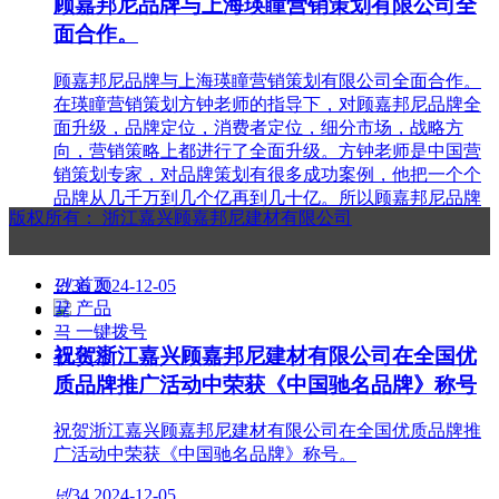
顾嘉邦尼品牌与上海瑛瞳营销策划有限公司全
面合作。
顾嘉邦尼品牌与上海瑛瞳营销策划有限公司全面合作。
在瑛瞳营销策划方钟老师的指导下，对顾嘉邦尼品牌全
面升级，品牌定位，消费者定位，细分市场，战略方
向，营销策略上都进行了全面升级。方钟老师是中国营
销策划专家，对品牌策划有很多成功案例，他把一个个
品牌从几千万到几个亿再到几十亿。所以顾嘉邦尼品牌
版权所有：
浙江嘉兴顾嘉邦尼建材有限公司
在上海瑛瞳营销策划有限公司强势入驻下，顾嘉邦尼建
材将有前所未有的发展。
낀
首页
넶
36
2024-12-05
뀵
产品
끅
一键拨号
祝贺浙江嘉兴顾嘉邦尼建材有限公司在全国优
끇
联系
质品牌推广活动中荣获《中国驰名品牌》称号
祝贺浙江嘉兴顾嘉邦尼建材有限公司在全国优质品牌推
广活动中荣获《中国驰名品牌》称号。
넶
34
2024-12-05