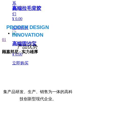
系
高端拉毛背胶
我
们
¥ 0.00
PBOOTH DESIGN
立即购买
INNOVATION
01
高端固沙宝
产品优势
顾嘉邦尼 · 实力雄厚
¥ 0.00
立即购买
集产品研发、生产、销售为一体的高科
技创新型现代企业。