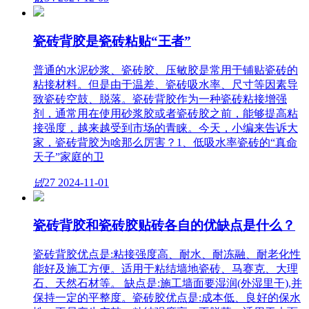
瓷砖背胶是瓷砖粘贴“王者”
普通的水泥砂浆、瓷砖胶、压敏胶是常用于铺贴瓷砖的
粘接材料。但是由于温差、瓷砖吸水率、尺寸等因素导
致瓷砖空鼓、脱落。瓷砖背胶作为一种瓷砖粘接增强
剂，通常用在使用砂浆胶或者瓷砖胶之前，能够提高粘
接强度，越来越受到市场的青睐。今天，小编来告诉大
家，瓷砖背胶为啥那么厉害？1、低吸水率瓷砖的“真命
天子”家庭的卫
넶
27
2024-11-01
瓷砖背胶和瓷砖胶贴砖各自的优缺点是什么？
瓷砖背胶优点是:粘接强度高、耐水、耐冻融、耐老化性
能好及施工方便。适用于粘结墙地瓷砖、马赛克、大理
石、天然石材等。 缺点是:施工墙面要湿润(外湿里干),并
保持一定的平整度。瓷砖胶优点是:成本低、良好的保水