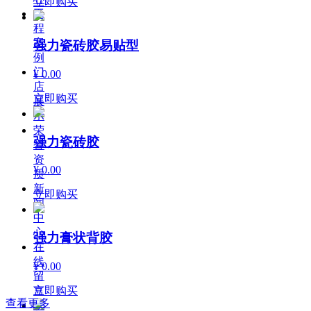
立即购买
工
程
案
强力瓷砖胶易贴型
例
门
¥ 0.00
店
立即购买
展
示
荣
强力瓷砖胶
誉
资
¥ 0.00
质
新
立即购买
闻
中
心
强力膏状背胶
在
线
¥ 0.00
留
立即购买
言
查看更多
联